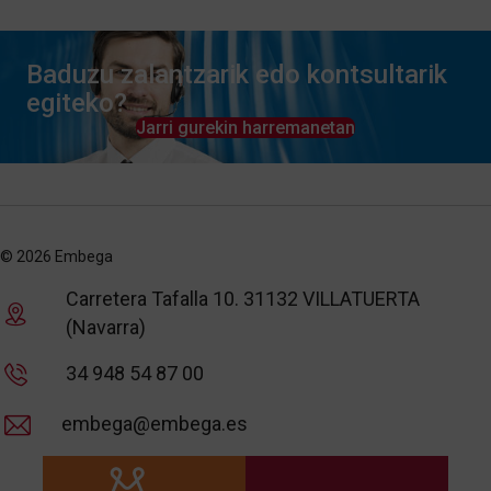
Baduzu zalantzarik edo kontsultarik
egiteko?
Jarri gurekin harremanetan
© 2026 Embega
Carretera Tafalla 10. 31132 VILLATUERTA
(Navarra)
34 948 54 87 00
embega@embega.es