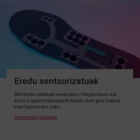
Eredu sentsorizatuak
Mintzezko teklatuak sendotasun, fidagarritasun eta
kostu-eraginkortasunagatik finkatu diren giza-makina
interfazeetarako ohiko…
Informazio gehiago
about Eredu sentsorizatuak