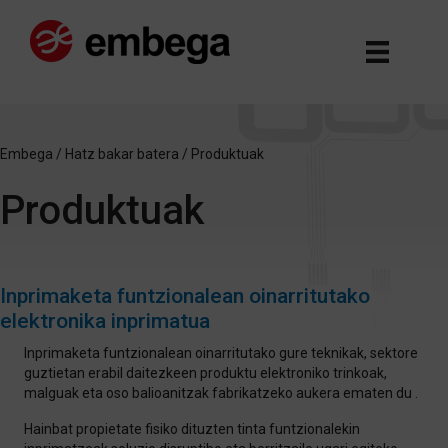
Embega
/
Hatz bakar batera
/
Produktuak
Produktuak
Inprimaketa funtzionalean oinarritutako
elektronika inprimatua
Inprimaketa funtzionalean oinarritutako gure teknikak, sektore
guztietan erabil daitezkeen produktu elektroniko trinkoak,
malguak eta oso balioanitzak fabrikatzeko aukera ematen du .
Hainbat propietate fisiko dituzten tinta funtzionalekin