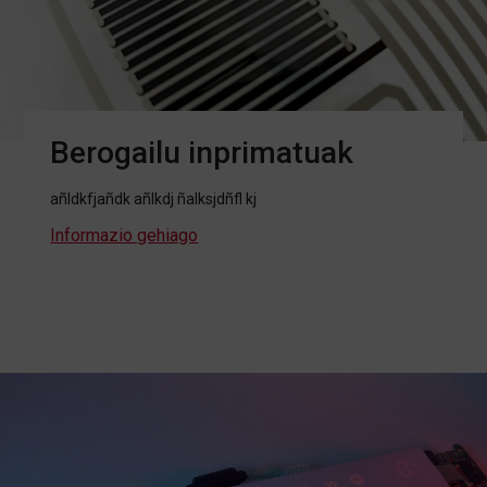
Berogailu inprimatuak
añldkfjañdk añlkdj ñalksjdñfl kj
Informazio gehiago
about Berogailu inprimatuak