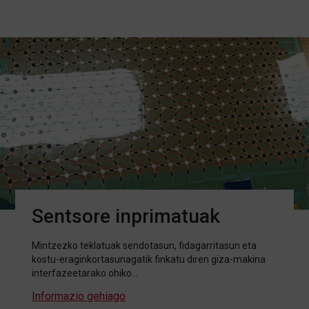
Sentsore inprimatuak
Mintzezko teklatuak sendotasun, fidagarritasun eta
kostu-eraginkortasunagatik finkatu diren giza-makina
interfazeetarako ohiko…
Informazio gehiago
about Sentsore inprimatuak