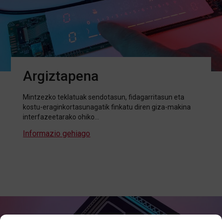
Argiztapena
Mintzezko teklatuak sendotasun, fidagarritasun eta
kostu-eraginkortasunagatik finkatu diren giza-makina
interfazeetarako ohiko…
Informazio gehiago
about Argiztapena