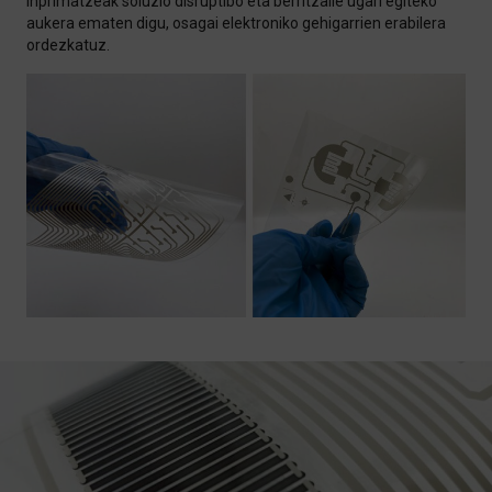
inprimatzeak soluzio disruptibo eta berritzaile ugari egiteko
aukera ematen digu, osagai elektroniko gehigarrien erabilera
ordezkatuz.