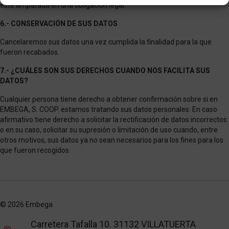
esté amparada en una obligación legal.
6.- CONSERVACIÓN DE SUS DATOS
Cancelaremos sus datos una vez cumplida la finalidad para la que
fueron recabados.
7.- ¿CUÁLES SON SUS DERECHOS CUANDO NOS FACILITA SUS
DATOS?
Cualquier persona tiene derecho a obtener confirmación sobre si en
EMBEGA, S. COOP. estamos tratando sus datos personales. En caso
afirmativo tiene derecho a solicitar la rectificación de datos incorrectos
o en su caso, solicitar su supresión o limitación de uso cuando, entre
otros motivos, sus datos ya no sean necesarios para los fines para los
que fueron recogidos.
© 2026 Embega
Carretera Tafalla 10. 31132 VILLATUERTA